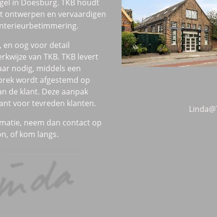
ngel in Doesburg. TKB houdt
et ontwerpen en vervaardigen
interieurbetimmering.
 en oog voor detail
kwijze van TKB. TKB levert
ar nodig, middels een
prek wordt afgestemd op
n de klant. Deze aanpak
rant voor tevreden klanten.
Linda@
rmatie, neem dan contact op
on, of kom langs.