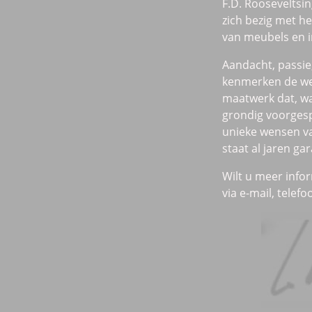
F.D. Rooseveltsi
zich bezig met h
van meubels en 
Aandacht, passie,
kenmerken de wer
maatwerk dat, wa
grondig voorges
unieke wensen va
staat al jaren ga
Wilt u meer info
via e-mail, telefo