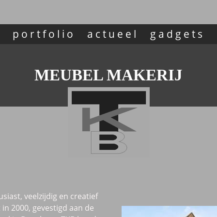
m
portfolio
actueel
gadgets
MEUBEL MAKERIJ
siast, veelzijdig en creatief
t in 2000, gevestigd aan de