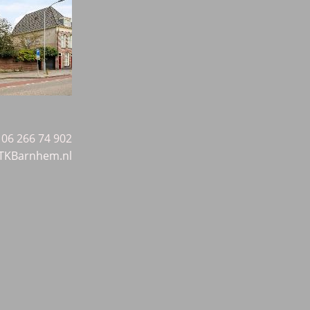
06 266 74 902
TKBarnhem.nl