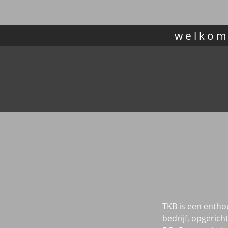
welko
TKB is een enthou
bedrijf, opgerich